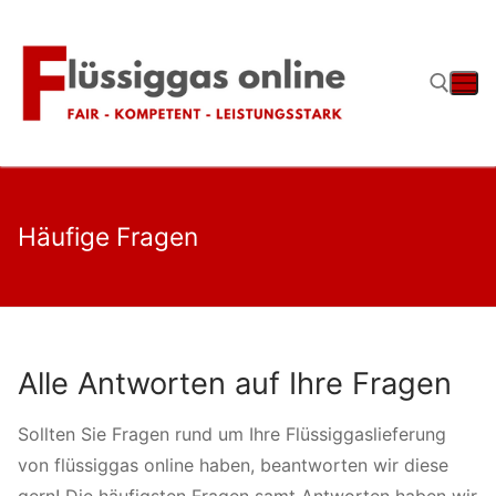
Zum
Inhalt
springen
Suchen nach:
Häufige Fragen
Alle Antworten auf Ihre Fragen
Sollten Sie Fragen rund um Ihre Flüssiggaslieferung
von flüssiggas online haben, beantworten wir diese
gern! Die häufigsten Fragen samt Antworten haben wir