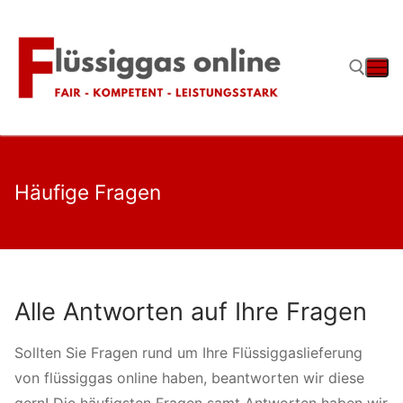
Zum
Inhalt
springen
Suchen nach:
Häufige Fragen
Alle Antworten auf Ihre Fragen
Sollten Sie Fragen rund um Ihre Flüssiggaslieferung
von flüssiggas online haben, beantworten wir diese
gern! Die häufigsten Fragen samt Antworten haben wir