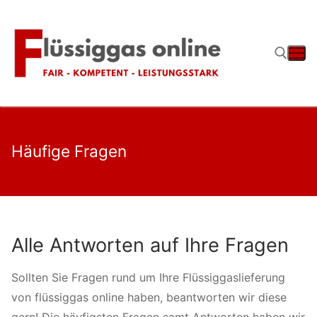
Zum
Inhalt
springen
Suchen nach:
Häufige Fragen
Alle Antworten auf Ihre Fragen
Sollten Sie Fragen rund um Ihre Flüssiggaslieferung
von flüssiggas online haben, beantworten wir diese
gern! Die häufigsten Fragen samt Antworten haben wir