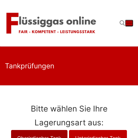
Zum
Inhalt
springen
Suchen nach:
Tankprüfungen
Bitte wählen Sie Ihre
Lagerungsart aus:
Oberirdischer Tank
Unterirdischer Tank