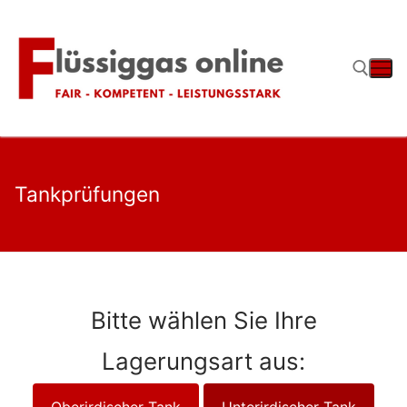
Zum
Inhalt
springen
Suchen nach:
Tankprüfungen
Bitte wählen Sie Ihre
Lagerungsart aus:
Oberirdischer Tank
Unterirdischer Tank